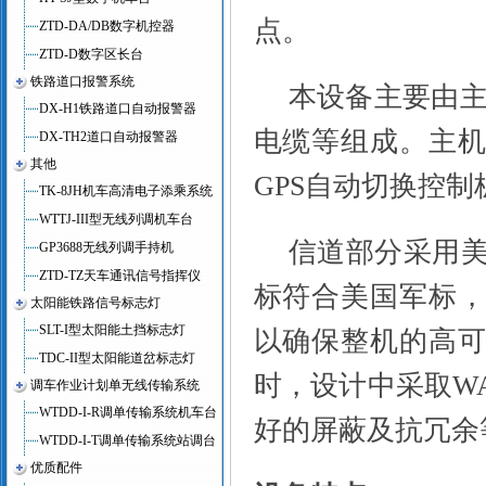
点。
ZTD-DA/DB数字机控器
ZTD-D数字区长台
铁路道口报警系统
本设备主要由
DX-H1铁路道口自动报警器
电缆等组成。主
DX-TH2道口自动报警器
其他
GPS
自动切换控制
TK-8JH机车高清电子添乘系统
WTTJ-III型无线列调机车台
信道部分采用
GP3688无线列调手持机
ZTD-TZ天车通讯信号指挥仪
标符合美国军标
太阳能铁路信号标志灯
SLT-I型太阳能土挡标志灯
以确保整机的高
TDC-II型太阳能道岔标志灯
时，设计中采取
W
调车作业计划单无线传输系统
WTDD-I-R调单传输系统机车台
好的屏蔽及抗冗余
WTDD-I-T调单传输系统站调台
优质配件