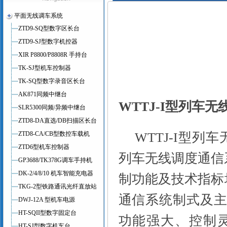
平面无线调车系统
ZTD9-SQ型数字区长台
ZTD9-SJ型数字机控器
XIR P8800/P8808R 手持台
TK-SJ型机车控制器
TK-SQ型数字录音区长台
AK871同频中继台
WTTJ-I
型列车无
SLR5300同频/异频中继台
ZTD8-DA直选/DB扫描区长台
ZTD8-CA/CB型数控车载机
WTTJ-I
型列车
ZTD6型机车控制器
列车无线调度通信
GP3688/TK378G调车手持机
DK-2/4/8/10 机车智能充电器
制功能及技术指标
TKG-2型铁路通讯光纤直放站
通信系统制式及
DWJ-12A 型机车电源
HT-SQII型数字固定台
功能强大、控制
HT-SJ型数字机车台