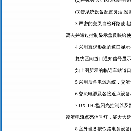
(2)
将磁头
,
发码器
,
电缆等设
(3)
使系统设备配置灵活
,
投
3.
严密的交叉自检环路使电
离去并通过控制显示盘反映给
4.
采用直观形象的道口显示
复线区间道口通知信号显
如上图所示的临近车站道
5.
采用后备电源系统，交流
6.
交流电源及各接近点设备
7.DX-TH2
型闪光控制器及
衡流电流点亮信号灯，能大大
8.
室外设备按铁路电务设备