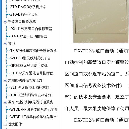
ZTD-DA/DB数字机控器
ZTD-D数字区长台
铁路道口报警系统
DX-H1铁路道口自动报警器
DX-TH2道口自动报警器
其他
DX-TH2
型道口自动（通知
TK-8JH机车高清电子添乘系统
WTTJ-III型无线列调机车台
自动控制的新型道口安全预警
GP3688无线列调手持机
ZTD-TZ天车通讯信号指挥仪
区间道口或邻近车站的道口。
太阳能铁路信号标志灯
区间道口信号设备技术条件》
SLT-I型太阳能土挡标志灯
TDC-II型太阳能道岔标志灯
89
）的技术及安全要求，建立
调车作业计划单无线传输系统
守人员，最大限度地保障了使
WTDD-I-R调单传输系统机车台
WTDD-I-T调单传输系统站调台
DX-TH2
型道口自动（通知
优质配件