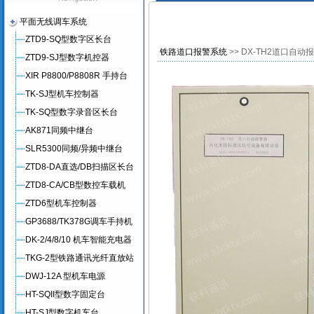
平面无线调车系统
ZTD9-SQ型数字区长台
铁路道口报警系统
>> DX-TH2道口自动
ZTD9-SJ型数字机控器
XIR P8800/P8808R 手持台
TK-SJ型机车控制器
TK-SQ型数字录音区长台
AK871同频中继台
SLR5300同频/异频中继台
ZTD8-DA直选/DB扫描区长台
ZTD8-CA/CB型数控车载机
ZTD6型机车控制器
GP3688/TK378G调车手持机
DK-2/4/8/10 机车智能充电器
TKG-2型铁路通讯光纤直放站
DWJ-12A 型机车电源
HT-SQII型数字固定台
HT-SJ型数字机车台