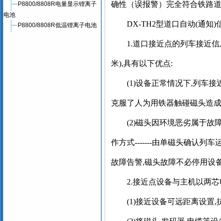
确性（误报警）完全符合铁路
P8800/8808R电量显示锂离子
电池
DX-TH2
型道口自动
(
通知
)
P8800/8808R低温锂离子电池
1.
道口接近点的列车接近信
米
),
具有以下优点
:
(1)
设备正常情况下
,
列车接
克服了人为用铁器触碰磁头造
(2)
磁头因环境恶劣属于故
作方式
-------
由单磁头确认列车
故障告警
,
磁头故障不必停用设
2.
接近点设备与主机以两芯
(1)
接近设备可远距离设置
,